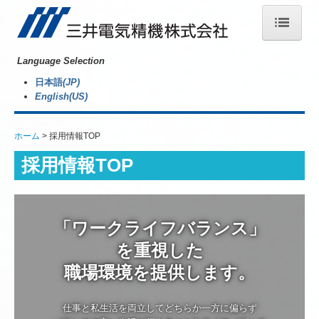
Language Selection
ホーム
日本語
(JP)
English(US)
製品案内
ホーム
採用情報TOP
会社情報
採用情報TOP
ニュース
お問合せ
「ワークライフバランス」
を重視した

職場環境を提供します。
仕事と私生活を両立してどちらか一方に偏らず
