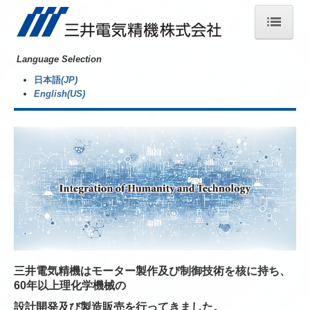
Language Selection
ホーム
日本語
(JP)
English(US)
製品案内
会社情報
ニュース
お問合せ
三井電気精機はモーター製作及び制御技術を核に持ち、
60年以上理化学機械の
設計開発及び製造販売を行ってきました。