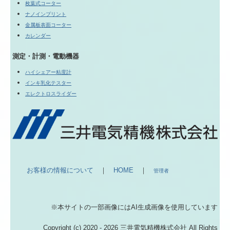
枚葉式コーター
ナノインプリント
金属板表面コーター
カレンダー
測定・計測・電動機器
ハイシェアー粘度計
インキ乳化テスター
エレクトロスライダー
お客様の情報について
｜
HOME
｜
管理者
※本サイトの一部画像にはAI生成画像を使用しています
Copyright (c) 2020 - 2026 三井電気精機株式会社 All Rights