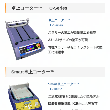
卓上コーター™ TC-Series
卓上コーター™
TC-Series
スラリーの塗工が自動塗工を推奨
A3～A4サイズの塗工が可能
電極スラリーやセラミックシートの塗
工に活躍中
Smart卓上コーター™
Smart卓上コーター™
TC-100S5
二次電池向けに開発した小型モデル
吸着盤標準搭載でGB内にも設置可