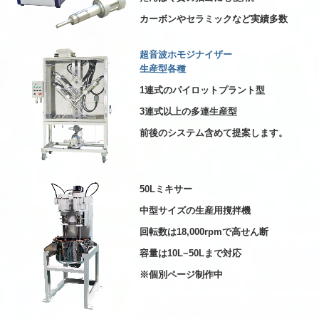
カーボンやセラミックなど実績多数
超音波ホモジナイザー
生産型各種
1連式のパイロットプラント型
3連式以上の多連生産型
前後のシステム含めて提案します。
50Lミキサー
中型サイズの生産用撹拌機
回転数は18,000rpmで高せん断
容量は10L~50Lまで対応
※個別ページ制作中