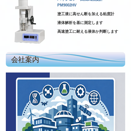
PM9002HV
塗工液に高せん断を加える粘度計
液体解析を基に測定します
高速塗工に耐える液体か判断します
会社案内