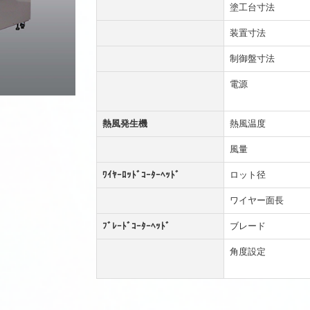
塗工台寸法
装置寸法
制御盤寸法
電源
熱風発生機
熱風温度
風量
ﾜｲﾔｰﾛｯﾄﾞｺｰﾀｰﾍｯﾄﾞ
ロット径
ワイヤー面長
ﾌﾞﾚｰﾄﾞｺｰﾀｰﾍｯﾄﾞ
ブレード
角度設定