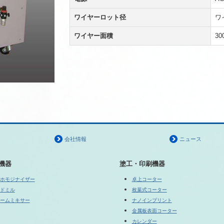
ワイヤーロット径
ワイ
ワイヤー面積
30
会社情報
ニュース
機器
塗工・印刷機器
ホモジナイザー
卓上コーター
ドミル
枚葉式コーター
ームミキサー
ナノインプリント
金属板表面コーター
カレンダー