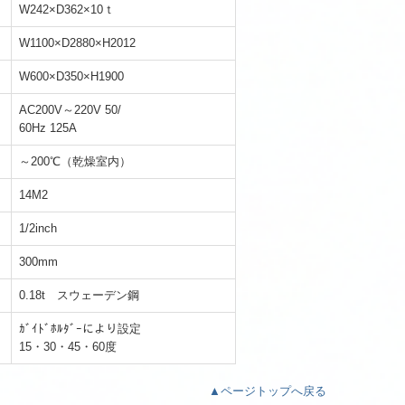
W242×D362×10ｔ
W1100×D2880×H2012
W600×D350×H1900
AC200V～220V 50/
60Hz 125A
～200℃（乾燥室内）
14M2
1/2inch
300mm
0.18t スウェーデン鋼
ｶﾞｲﾄﾞﾎﾙﾀﾞｰにより設定
15・30・45・60度
▲ページトップへ戻る