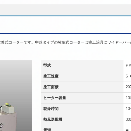
枚葉式コーターです。中速タイプの枚葉式コーターは塗工治具にワイヤーバー
型式
PM
塗工速度
6~
塗工面積
29
ヒーター容量
10
乾燥時間
10
熱風送風機
30
電源
AC