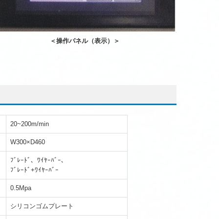
＜操作パネル（表示）＞
20~200m/min
W300×D460
ﾌﾞﾚｰﾄﾞ、ﾜｲﾔｰﾊﾞｰ、
ﾌﾞﾚｰﾄﾞ+ﾜｲﾔｰﾊﾞｰ
0.5Mpa
シリコンゴムプレート