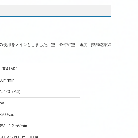
の使用をメインとしました。塗工条件や塗工速度、熱風乾燥温
-9041MC
60m/min
7×420（A3）
kw
~300sec
0W 1.2ｍ²/min
200V 50/60Hz 100A