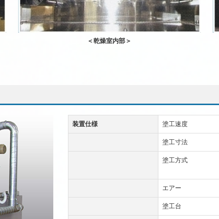
＜乾燥室内部＞
装置仕様
塗工速度
塗工寸法
塗工方式
エアー
塗工台