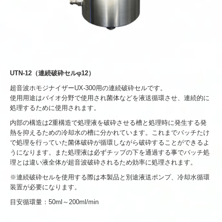
UTN-12（連続破砕セルφ12）
超音波ホモジナイザーUX-300用の連続破砕セルです。
使用用途はバイオ分野で使用され菌体などを液送循環させ、連続的に
処理するために使用されます。
内部の構造は2重構造で処理液を破砕させる槽と処理時に発生する発
熱を抑えるための冷却水の槽に分かれています。これまでバッチたけ
で処理を行っていた菌体破砕が循環しながら破砕することができるよ
うになります。また処理液は必ずチップの下を通過する事でバッチ処
理とは違い液全体が超音波破砕されるため効率に処理されます。
※連続破砕セルを使用する際は本製品と別途液送ポンプ、冷却水循環
装置が必要になります。
目安循環量：50ml～200ml/min