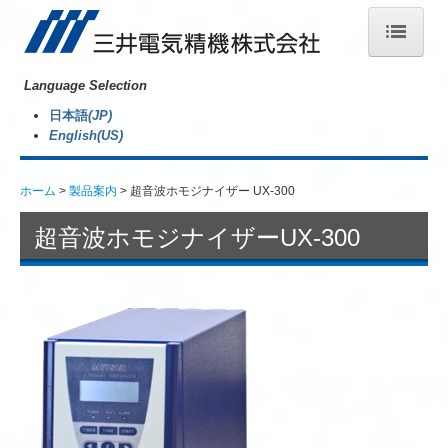
Language Selection
ホーム
日本語
(JP)
English(US)
製品案内
ホーム
製品案内
超音波ホモジナイザー UX-300
会社情報
超音波ホモジナイザーUX-300
ニュース
お問合せ