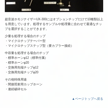
超音波ホモジナイザーUX-300にはオプションチップだけで10種類以上
を用意しています。処理するサンプルや処理量に合わせて最適なチッ
プを選択することができます。
少量を処理する場合のチップ
・マイクロチップテーパー型
・マイクロチップステップ型（要カプラー接続）
中容量を処理する場合のチップ
・標準ホーンφ12（標準付属）
・標準ホーンφ20
・交換用先端チップφ12
・交換用先端チップφ20
その他特殊用途
・間接照射用カップホーン
・連続破砕セル
▲ページトップへ戻る